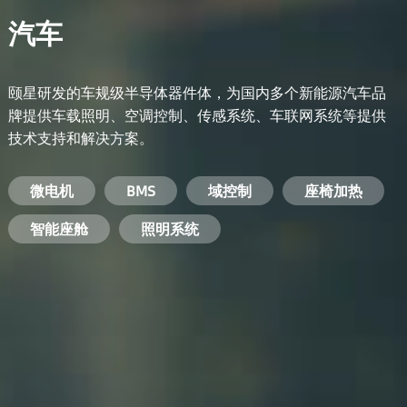
汽车
颐星研发的车规级半导体器件体，为国内多个新能源汽车品
牌提供车载照明、空调控制、传感系统、车联网系统等提供
技术支持和解决方案。
备用电源系统
能量转换系统
微电机
工业电焊机
开关电源
电脑
智能农业
手机
BMS
手机充电器
智能医疗
变频器
基站
域控制
电机驱动
智能交通
服务器电源
机顶盒
座椅加热
电池管理系统
储能逆变器
智能座舱
安防摄像头
PC电源
智能家居
照明系统