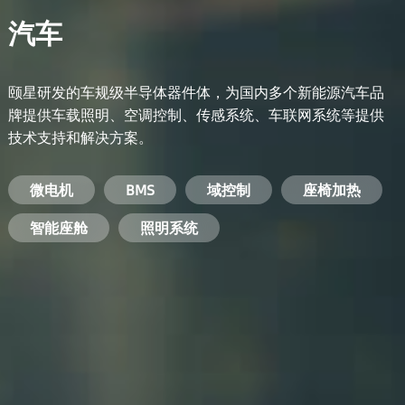
汽车
颐星研发的车规级半导体器件体，为国内多个新能源汽车品
牌提供车载照明、空调控制、传感系统、车联网系统等提供
技术支持和解决方案。
备用电源系统
能量转换系统
微电机
工业电焊机
开关电源
电脑
智能农业
手机
BMS
手机充电器
智能医疗
变频器
基站
域控制
电机驱动
智能交通
服务器电源
机顶盒
座椅加热
电池管理系统
储能逆变器
智能座舱
安防摄像头
PC电源
智能家居
照明系统