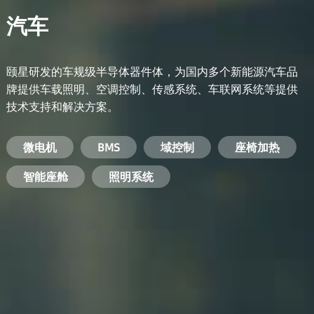
汽车
颐星研发的车规级半导体器件体，为国内多个新能源汽车品
牌提供车载照明、空调控制、传感系统、车联网系统等提供
技术支持和解决方案。
备用电源系统
能量转换系统
微电机
工业电焊机
开关电源
电脑
智能农业
手机
BMS
手机充电器
智能医疗
变频器
基站
域控制
电机驱动
智能交通
服务器电源
机顶盒
座椅加热
电池管理系统
储能逆变器
智能座舱
安防摄像头
PC电源
智能家居
照明系统