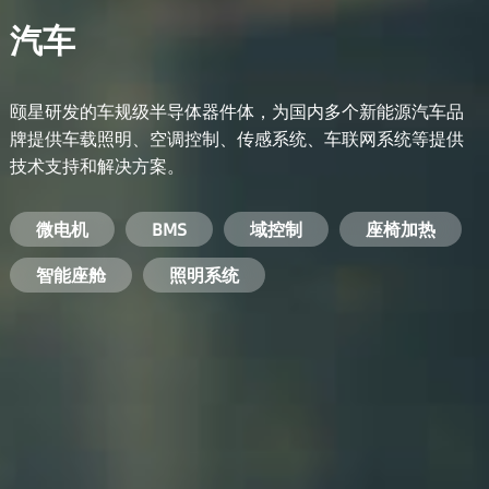
汽车
颐星研发的车规级半导体器件体，为国内多个新能源汽车品
牌提供车载照明、空调控制、传感系统、车联网系统等提供
技术支持和解决方案。
备用电源系统
能量转换系统
微电机
工业电焊机
开关电源
电脑
智能农业
手机
BMS
手机充电器
智能医疗
变频器
基站
域控制
电机驱动
智能交通
服务器电源
机顶盒
座椅加热
电池管理系统
储能逆变器
智能座舱
安防摄像头
PC电源
智能家居
照明系统