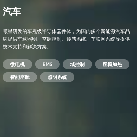
汽车
颐星研发的车规级半导体器件体，为国内多个新能源汽车品
牌提供车载照明、空调控制、传感系统、车联网系统等提供
技术支持和解决方案。
备用电源系统
能量转换系统
微电机
工业电焊机
开关电源
电脑
智能农业
手机
BMS
手机充电器
智能医疗
变频器
基站
域控制
电机驱动
智能交通
服务器电源
机顶盒
座椅加热
电池管理系统
储能逆变器
智能座舱
安防摄像头
PC电源
智能家居
照明系统