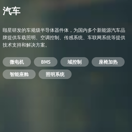
汽车
颐星研发的车规级半导体器件体，为国内多个新能源汽车品
牌提供车载照明、空调控制、传感系统、车联网系统等提供
技术支持和解决方案。
备用电源系统
能量转换系统
微电机
工业电焊机
开关电源
电脑
智能农业
手机
BMS
手机充电器
智能医疗
变频器
基站
域控制
电机驱动
智能交通
服务器电源
机顶盒
座椅加热
电池管理系统
储能逆变器
智能座舱
安防摄像头
PC电源
智能家居
照明系统