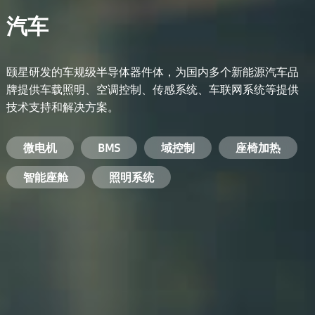
汽车
颐星研发的车规级半导体器件体，为国内多个新能源汽车品
牌提供车载照明、空调控制、传感系统、车联网系统等提供
技术支持和解决方案。
备用电源系统
能量转换系统
微电机
工业电焊机
开关电源
电脑
智能农业
手机
BMS
手机充电器
智能医疗
变频器
基站
域控制
电机驱动
智能交通
服务器电源
机顶盒
座椅加热
电池管理系统
储能逆变器
智能座舱
安防摄像头
PC电源
智能家居
照明系统