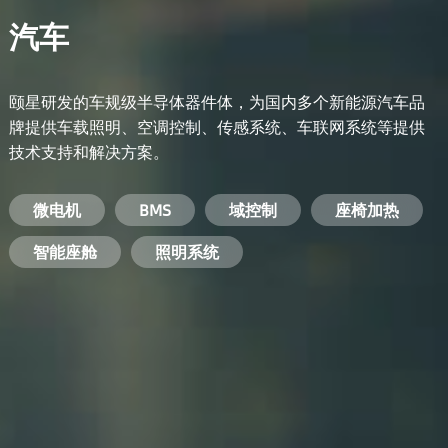
汽车
颐星研发的车规级半导体器件体，为国内多个新能源汽车品
牌提供车载照明、空调控制、传感系统、车联网系统等提供
技术支持和解决方案。
备用电源系统
能量转换系统
微电机
工业电焊机
开关电源
电脑
智能农业
手机
BMS
手机充电器
智能医疗
变频器
基站
域控制
电机驱动
智能交通
服务器电源
机顶盒
座椅加热
电池管理系统
储能逆变器
智能座舱
安防摄像头
PC电源
智能家居
照明系统