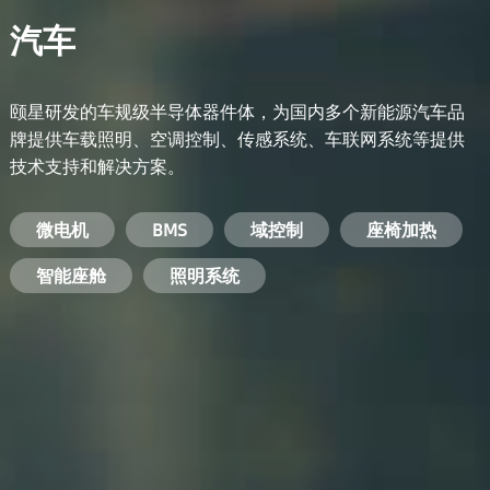
汽车
颐星研发的车规级半导体器件体，为国内多个新能源汽车品
牌提供车载照明、空调控制、传感系统、车联网系统等提供
技术支持和解决方案。
备用电源系统
能量转换系统
微电机
工业电焊机
开关电源
电脑
智能农业
手机
BMS
手机充电器
智能医疗
变频器
基站
域控制
电机驱动
智能交通
服务器电源
机顶盒
座椅加热
电池管理系统
储能逆变器
智能座舱
安防摄像头
PC电源
智能家居
照明系统