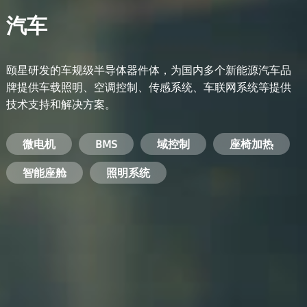
汽车
颐星研发的车规级半导体器件体，为国内多个新能源汽车品
牌提供车载照明、空调控制、传感系统、车联网系统等提供
技术支持和解决方案。
备用电源系统
能量转换系统
微电机
工业电焊机
开关电源
电脑
智能农业
手机
BMS
手机充电器
智能医疗
变频器
基站
域控制
电机驱动
智能交通
服务器电源
机顶盒
座椅加热
电池管理系统
储能逆变器
智能座舱
安防摄像头
PC电源
智能家居
照明系统