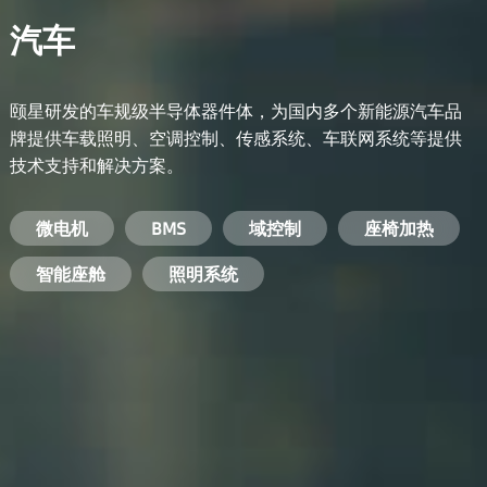
汽车
颐星研发的车规级半导体器件体，为国内多个新能源汽车品
牌提供车载照明、空调控制、传感系统、车联网系统等提供
技术支持和解决方案。
备用电源系统
能量转换系统
微电机
工业电焊机
开关电源
电脑
智能农业
手机
BMS
手机充电器
智能医疗
变频器
基站
域控制
电机驱动
智能交通
服务器电源
机顶盒
座椅加热
电池管理系统
储能逆变器
智能座舱
安防摄像头
PC电源
智能家居
照明系统