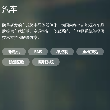
汽车
颐星研发的车规级半导体器件体，为国内多个新能源汽车品
牌提供车载照明、空调控制、传感系统、车联网系统等提供
技术支持和解决方案。
备用电源系统
能量转换系统
微电机
工业电焊机
开关电源
电脑
智能农业
手机
BMS
手机充电器
智能医疗
变频器
基站
域控制
电机驱动
智能交通
服务器电源
机顶盒
座椅加热
电池管理系统
储能逆变器
智能座舱
安防摄像头
PC电源
智能家居
照明系统