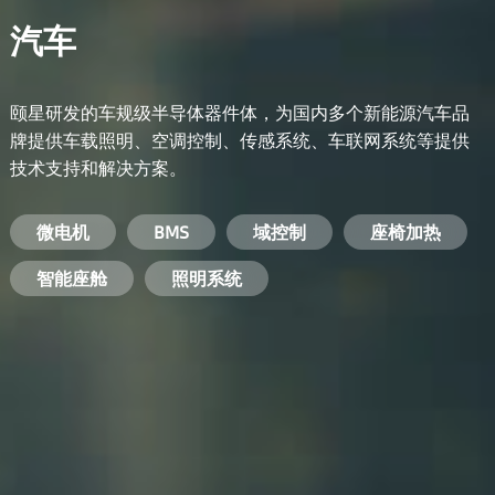
汽车
颐星研发的车规级半导体器件体，为国内多个新能源汽车品
牌提供车载照明、空调控制、传感系统、车联网系统等提供
技术支持和解决方案。
备用电源系统
能量转换系统
微电机
工业电焊机
开关电源
电脑
智能农业
手机
BMS
手机充电器
智能医疗
变频器
基站
域控制
电机驱动
智能交通
服务器电源
机顶盒
座椅加热
电池管理系统
储能逆变器
智能座舱
安防摄像头
PC电源
智能家居
照明系统