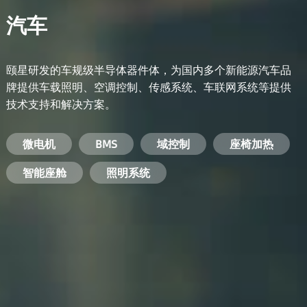
汽车
颐星研发的车规级半导体器件体，为国内多个新能源汽车品
牌提供车载照明、空调控制、传感系统、车联网系统等提供
技术支持和解决方案。
备用电源系统
能量转换系统
微电机
工业电焊机
开关电源
电脑
智能农业
手机
BMS
手机充电器
智能医疗
变频器
基站
域控制
电机驱动
智能交通
服务器电源
机顶盒
座椅加热
电池管理系统
储能逆变器
智能座舱
安防摄像头
PC电源
智能家居
照明系统