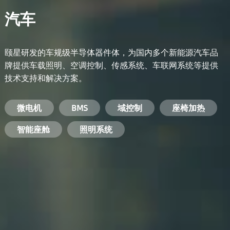
汽车
颐星研发的车规级半导体器件体，为国内多个新能源汽车品
牌提供车载照明、空调控制、传感系统、车联网系统等提供
技术支持和解决方案。
备用电源系统
能量转换系统
微电机
工业电焊机
开关电源
电脑
智能农业
手机
BMS
手机充电器
智能医疗
变频器
基站
域控制
电机驱动
智能交通
服务器电源
机顶盒
座椅加热
电池管理系统
储能逆变器
智能座舱
安防摄像头
PC电源
智能家居
照明系统