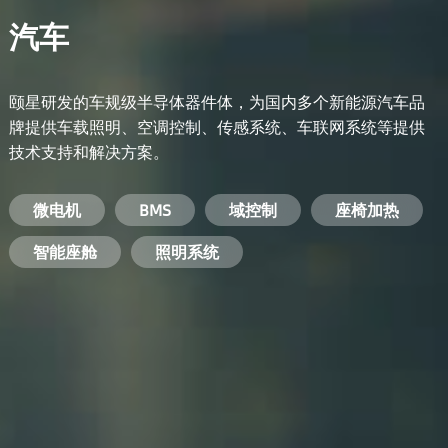
汽车
颐星研发的车规级半导体器件体，为国内多个新能源汽车品
牌提供车载照明、空调控制、传感系统、车联网系统等提供
技术支持和解决方案。
备用电源系统
能量转换系统
微电机
工业电焊机
开关电源
电脑
智能农业
手机
BMS
手机充电器
智能医疗
变频器
基站
域控制
电机驱动
智能交通
服务器电源
机顶盒
座椅加热
电池管理系统
储能逆变器
智能座舱
安防摄像头
PC电源
智能家居
照明系统