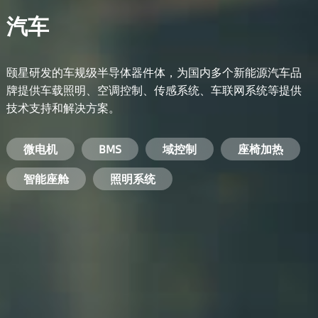
汽车
颐星研发的车规级半导体器件体，为国内多个新能源汽车品
牌提供车载照明、空调控制、传感系统、车联网系统等提供
技术支持和解决方案。
备用电源系统
能量转换系统
微电机
工业电焊机
开关电源
电脑
智能农业
手机
BMS
手机充电器
智能医疗
变频器
基站
域控制
电机驱动
智能交通
服务器电源
机顶盒
座椅加热
电池管理系统
储能逆变器
智能座舱
安防摄像头
PC电源
智能家居
照明系统