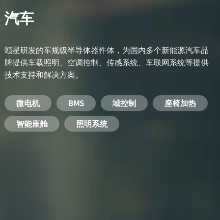
汽车
颐星研发的车规级半导体器件体，为国内多个新能源汽车品
牌提供车载照明、空调控制、传感系统、车联网系统等提供
技术支持和解决方案。
备用电源系统
能量转换系统
微电机
工业电焊机
开关电源
电脑
智能农业
手机
BMS
手机充电器
智能医疗
变频器
基站
域控制
电机驱动
智能交通
服务器电源
机顶盒
座椅加热
电池管理系统
储能逆变器
智能座舱
安防摄像头
PC电源
智能家居
照明系统