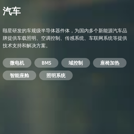
汽车
颐星研发的车规级半导体器件体，为国内多个新能源汽车品
牌提供车载照明、空调控制、传感系统、车联网系统等提供
技术支持和解决方案。
备用电源系统
能量转换系统
微电机
工业电焊机
开关电源
电脑
智能农业
手机
BMS
手机充电器
智能医疗
变频器
基站
域控制
电机驱动
智能交通
服务器电源
机顶盒
座椅加热
电池管理系统
储能逆变器
智能座舱
安防摄像头
PC电源
智能家居
照明系统