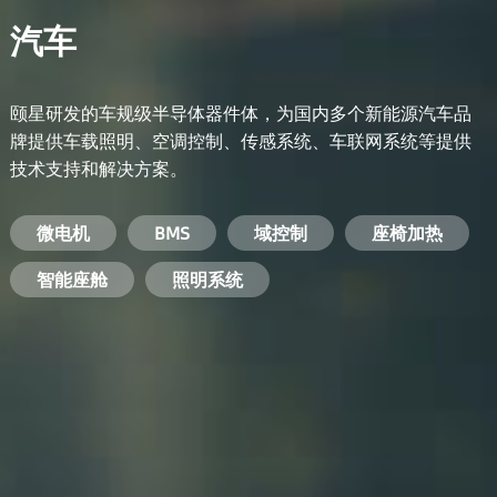
汽车
颐星研发的车规级半导体器件体，为国内多个新能源汽车品
牌提供车载照明、空调控制、传感系统、车联网系统等提供
技术支持和解决方案。
备用电源系统
能量转换系统
微电机
工业电焊机
开关电源
电脑
智能农业
手机
BMS
手机充电器
智能医疗
变频器
基站
域控制
电机驱动
智能交通
服务器电源
机顶盒
座椅加热
电池管理系统
储能逆变器
智能座舱
安防摄像头
PC电源
智能家居
照明系统