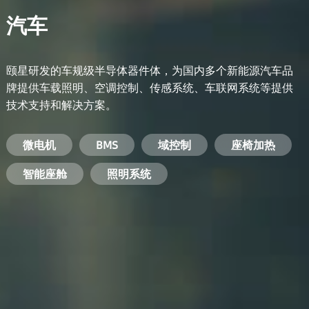
汽车
颐星研发的车规级半导体器件体，为国内多个新能源汽车品
牌提供车载照明、空调控制、传感系统、车联网系统等提供
技术支持和解决方案。
备用电源系统
能量转换系统
微电机
工业电焊机
开关电源
电脑
智能农业
手机
BMS
手机充电器
智能医疗
变频器
基站
域控制
电机驱动
智能交通
服务器电源
机顶盒
座椅加热
电池管理系统
储能逆变器
智能座舱
安防摄像头
PC电源
智能家居
照明系统