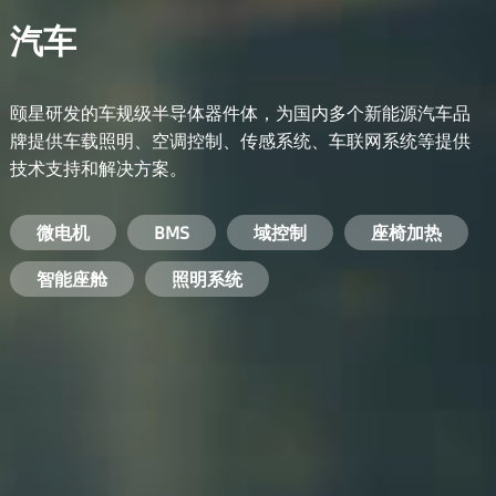
汽车
颐星研发的车规级半导体器件体，为国内多个新能源汽车品
牌提供车载照明、空调控制、传感系统、车联网系统等提供
技术支持和解决方案。
备用电源系统
能量转换系统
微电机
工业电焊机
开关电源
电脑
智能农业
手机
BMS
手机充电器
智能医疗
变频器
基站
域控制
电机驱动
智能交通
服务器电源
机顶盒
座椅加热
电池管理系统
储能逆变器
智能座舱
安防摄像头
PC电源
智能家居
照明系统