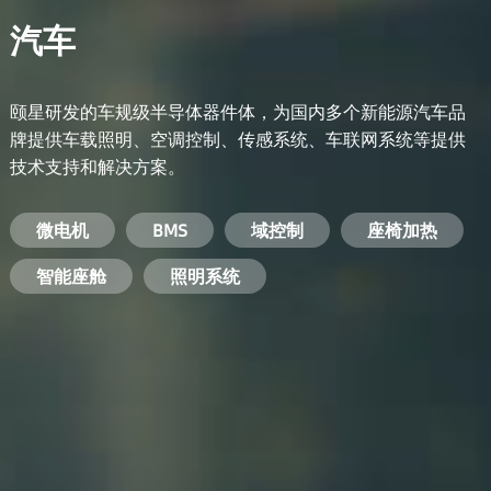
汽车
颐星研发的车规级半导体器件体，为国内多个新能源汽车品
牌提供车载照明、空调控制、传感系统、车联网系统等提供
技术支持和解决方案。
备用电源系统
能量转换系统
微电机
工业电焊机
开关电源
电脑
智能农业
手机
BMS
手机充电器
智能医疗
变频器
基站
域控制
电机驱动
智能交通
服务器电源
机顶盒
座椅加热
电池管理系统
储能逆变器
智能座舱
安防摄像头
PC电源
智能家居
照明系统